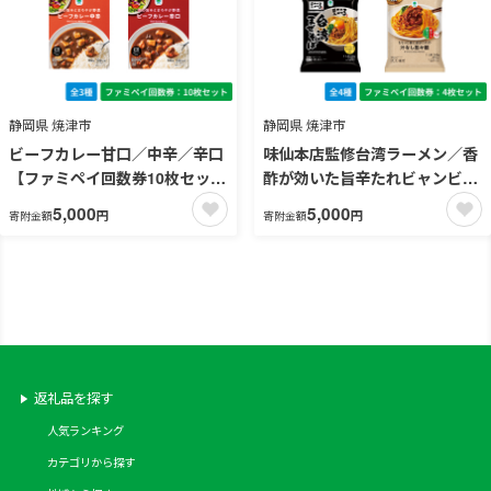
静岡県 焼津市
静岡県 焼津市
ビーフカレー甘口／中辛／辛口
味仙本店監修台湾ラーメン／香
【ファミペイ回数券10枚セッ
酢が効いた旨辛たれビャンビャ
ト】
ン麺／麺屋こころ監修台湾まぜ
5,000
5,000
円
円
寄附金額
寄附金額
そば／もちっと麺と濃厚だれの
汁なし担々麺【ファミペイ回数
券4枚セット】 冷凍麺
返礼品を探す
人気ランキング
カテゴリから探す