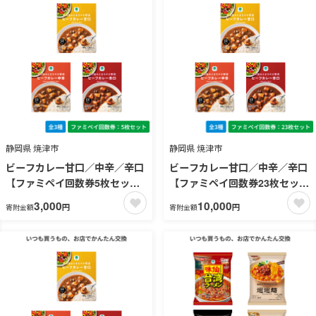
静岡県 焼津市
静岡県 焼津市
ビーフカレー甘口／中辛／辛口
ビーフカレー甘口／中辛／辛口
【ファミペイ回数券5枚セッ
【ファミペイ回数券23枚セッ
ト】
ト】
3,000
10,000
円
円
寄附金額
寄附金額