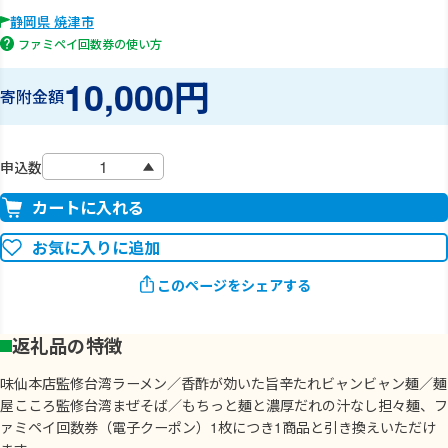
静岡県 焼津市
ファミペイ回数券の使い方
10,000円
寄附金額
申込数
カートに入れる
お気に入りに追加
このページをシェアする
返礼品の特徴
味仙本店監修台湾ラーメン／香酢が効いた旨辛たれビャンビャン麺／麺
屋こころ監修台湾まぜそば／もちっと麺と濃厚だれの汁なし担々麺、フ
ァミペイ回数券（電子クーポン）1枚につき1商品と引き換えいただけ