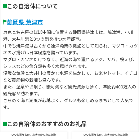
この自治体について
静岡県 焼津市
東京と名古屋のほぼ中間に位置する静岡県焼津市は、焼津港、小川
港、大井川港と3つの港を持つ水産都市。
中でも焼津港は古くから遠洋漁業の拠点として知られ、マグロ・カツ
オの水揚げは日本屈指を誇っています。
マグロ・カツオだけでなく、近海の海で獲れるアジ、サバ、桜えび、
シラスなどの魚介類も多く水揚げされます。
温暖な気候と大井川の豊かな水源を生かして、お米やトマト、イチゴ
など農産物の栽培も盛んです。
また、温泉やお祭り、駿河湾など観光資源も多く、年間約400万人の
観光客が訪れます。
きらめく海と潮風が心地よく、グルメも楽しめるまちとして人気で
す。
この自治体のおすすめのお礼品