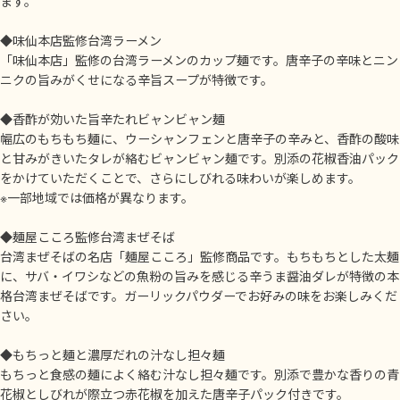
ます。
◆味仙本店監修台湾ラーメン
「味仙本店」監修の台湾ラーメンのカップ麺です。唐辛子の辛味とニン
ニクの旨みがくせになる辛旨スープが特徴です。
◆香酢が効いた旨辛たれビャンビャン麺
幅広のもちもち麺に、ウーシャンフェンと唐辛子の辛みと、香酢の酸味
と甘みがきいたタレが絡むビャンビャン麺です。別添の花椒香油パック
をかけていただくことで、さらにしびれる味わいが楽しめます。
※一部地域では価格が異なります。
◆麺屋こころ監修台湾まぜそば
台湾まぜそばの名店「麺屋こころ」監修商品です。もちもちとした太麺
に、サバ・イワシなどの魚粉の旨みを感じる辛うま醤油ダレが特徴の本
格台湾まぜそばです。ガーリックパウダーでお好みの味をお楽しみくだ
さい。
◆もちっと麺と濃厚だれの汁なし担々麺
もちっと食感の麺によく絡む汁なし担々麺です。別添で豊かな香りの青
花椒としびれが際立つ赤花椒を加えた唐辛子パック付きです。