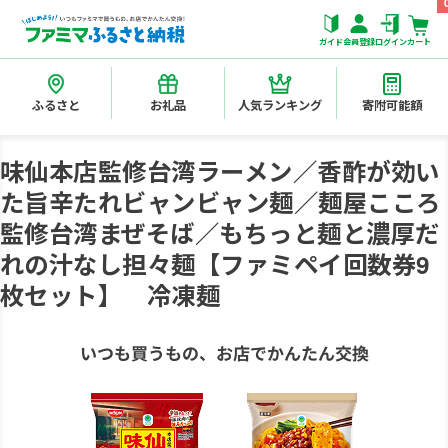
ガイド
会員登録
ログイン
カート
ふるさと
お礼品
人気ランキング
寄附可能額
味仙本店監修台湾ラーメン／香酢が効い
た旨辛たれビャンビャン麺／麺屋こころ
監修台湾まぜそば／もちっと麺と濃厚だ
れの汁なし担々麺【ファミペイ回数券9
枚セット】 冷凍麺