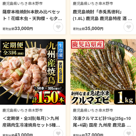
鹿児島県いちき串木野市
鹿児島県いちき串木野市
薩摩本格焼酎6本飲み比べセッ
鹿児島焼酎「赤兎馬徳利」
ト！花蝶木虫・天狗櫻・七夕・
(1.8L) 鹿児島 鹿児島特産 酒 焼
黒七夕・西ノ海・紅椿(計6本・
酎 芋焼酎 飲み比べ セット【林
33,000
35,000
円
円
寄附金額
寄附金額
720ml×1本/900ml×5本) 鹿児島
酒店】【00-023-64】
鹿児島特産 芋焼酎 黒麹 酒 お酒
アルコール 焼酎 お湯割り 水割
り ロック 常温 常温発送【福永
酒店】【00-043-11】
鹿児島県いちき串木野市
鹿児島県いちき串木野市
＜定期便・全3回(毎月)＞九州
冷凍クルマエビ計1kg(25g×10
産鶏肉生冷凍焼鳥セット5種盛
尾×4袋) 国産 九州産 鹿児島 特
り合わせ(計50本・約1.5kg)×計
産品 特産 車海老 くるまえび 活
43,000
37,000
円
円
寄附金額
寄附金額