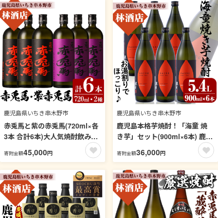
ット【林酒店】【99-023-46】
酒店】【99-023-45】
鹿児島県いちき串木野市
鹿児島県いちき串木野市
赤兎馬と紫の赤兎馬(720ml×各
鹿児島本格芋焼酎！「海童 焼
3本 合計6本)大人気焼酎飲み比
き芋」セット(900ml×6本) 鹿児
べセット！鹿児島 鹿児島特産
島 鹿児島特産 酒 焼酎 芋焼酎
45,000
36,000
円
円
寄附金額
寄附金額
酒 焼酎 芋焼酎 飲み比べ セット
お湯割り【林酒店】【99-023-
【林酒店】【99-023-42】
40】