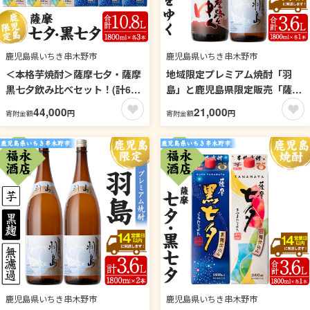
鹿児島県いちき串木野市
鹿児島県いちき串木野市
＜本格芋焼酎＞薩摩七夕・薩摩
地域限定プレミアム焼酎「羽
黒七夕飲み比べセット！(計6
島」と鹿児島県限定販売「薩摩
本・1800ml・紙パック) 鹿児島
路をゆく」コラボセット！(各1
44,000
21,000
円
円
寄附金額
寄附金額
鹿児島特産 酒 お酒 アルコール
本・1800ml) 芋焼酎 荒濾過 お
焼酎 お湯割り 水割り 炭酸割り
湯割り 水割り ロック 1.8L 一升
ロック 晩酌 常温 飲み比べ 【福
瓶 常温 常温発送【福永酒店】
永酒店】【00-043-13】
【00-043-08】
鹿児島県いちき串木野市
鹿児島県いちき串木野市