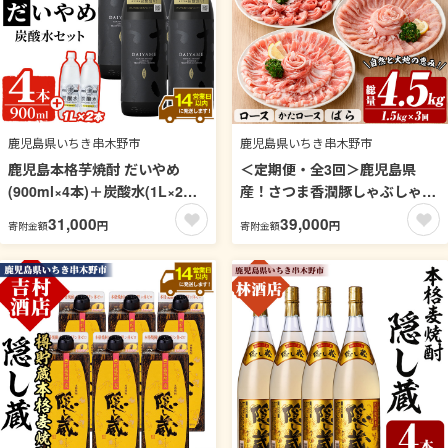
鹿児島県いちき串木野市
鹿児島県いちき串木野市
鹿児島本格芋焼酎 だいやめ
＜定期便・全3回＞鹿児島県
(900ml×4本)＋炭酸水(1L×2本)
産！さつま香潤豚しゃぶしゃぶ
セット！ DAIYAME 鹿児島 鹿
セット (3種)(250g×6P×3回・総
31,000
39,000
円
円
寄附金額
寄附金額
児島特産 酒 お酒 アルコール 焼
量4.5kg) 豚 豚肉 肉 鹿児島 白
酎 お湯割り 水割り 炭酸割り 強
豚 しゃぶしゃぶ ロース 肩ロー
炭酸水 ロック 晩酌 常温 【夢酒
ス ばら肉 バラ肉 詰合せ 小分け
店】【99-026-27】
定期便 冷凍【西日本ベストパ
ッカー】【00-110-10-TK】