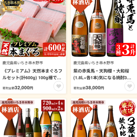
冷凍【南竹鰻加工】【00-025-
11】
鹿児島県いちき串木野市
鹿児島県いちき串木野市
《プレミアム》天然本まぐろフ
紫の赤兎馬・天狗櫻・大和桜
ルセット(計600g) 100g柵でお
(1.8L×各1本)気になる焼酎3本
届け！肉厚のお刺身や海鮮丼
セット！鹿児島 鹿児島特産 酒
32,000
38,000
円
円
寄附金額
寄附金額
に！まぐろ 鮪 魚介 刺し身 刺身
焼酎 芋焼酎 飲み比べ セット
さしみ 海鮮丼 本まぐろ 本マグ
【林酒店】【99-023-41】
ロ 小分け 便利 冷凍 新鮮【海鮮
まぐろ家】【00-041-14】