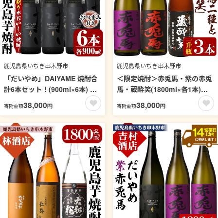
鹿児島県いちき串木野市
鹿児島県いちき串木野市
「だいやめ」DAIYAME 焼酎合
＜限定焼酎＞赤兎馬・紫の赤兎
計6本セット！(900ml×6本) 焼
馬・蔵酔笑(1800ml×各1本)当
酎ハイボール（だいやめハイボ
店おすすめセット！ 鹿児島 鹿
38,000
38,000
円
円
寄附金額
寄附金額
ール）の作り方冊子と店主オス
児島特産 酒 焼酎 芋焼酎 1.8L
スメのおつまみ付き！鹿児島
一升瓶 飲み比べ セット【林酒
鹿児島特産 酒 焼酎 芋焼酎【林
店】【99-023-39】
酒店】【99-023-89】