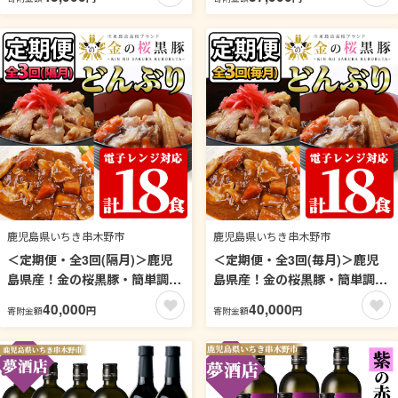
3回 国産 九州産 国産鶏 鶏肉 や
き車えび 車えび 海鮮 魚介 鍋
きとり 焼き鳥 焼鳥 加工品 惣菜
お鍋 塩焼き 串焼き バーベキュ
おかず おつまみ もも ももねぎ
ー BBQ エビフライ 天ぷら 刺
とり皮 ぼんじり ひな 冷凍 小分
身 お刺身 冷凍【ヒガシマル】
け タレ付き【サンクスフー
【00-118-02】
ズ】【00-079-04-TK】
鹿児島県いちき串木野市
鹿児島県いちき串木野市
＜定期便・全3回(隔月)＞鹿児
＜定期便・全3回(毎月)＞鹿児
島県産！金の桜黒豚・簡単調理
島県産！金の桜黒豚・簡単調理
どんぶりセット(合計18食・3種
どんぶりセット(合計18食・3種
40,000
40,000
円
円
寄附金額
寄附金額
×2P×3回)豚 豚肉 肉 鹿児島 国
×2P×全3回)！豚 豚肉 肉 鹿児島
産 黒豚 豚丼 中華丼 調理済 レ
国産 黒豚 豚丼 中華丼 調理済
ンジ 時短 調理 カレー 惣菜 イ
レンジ 時短 調理 カレー 惣菜
ンスタント レトルト【エーエ
インスタント レトルト【エー
フ企画】【00-057-42-TK】
エフ企画】【00-057-41-TK】