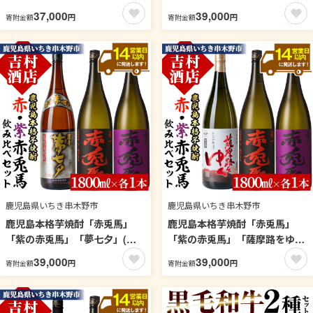
赤兎馬」1800ml 各1本 一升瓶
み比べセット(合計4本)！国産
37,000
39,000
円
円
寄附金額
寄附金額
3本セット 濵田酒造 人気 の 焼
九州産 鹿児島 酒 焼酎 芋焼酎
酎 飲み比べ セット 鹿児島 本格
焼き芋 飲み比べ セット【吉村
芋焼酎 だいやめハイボール 焼
酒店】【99-003-38】
酎ハイボール DAIYAME ライチ
赤兎馬紫 紫の赤兎馬 水割り ロ
ック 【吉村酒店】【99-003-
39】
鹿児島県いちき串木野市
鹿児島県いちき串木野市
鹿児島本格芋焼酎「赤兎馬」
鹿児島本格芋焼酎「赤兎馬」
「紫の赤兎馬」「夢七夕」(合
「紫の赤兎馬」「薩摩路をゆ
計3本×1800ml)飲み比べセッ
く」(合計3本×1800ml)飲み比
39,000
39,000
円
円
寄附金額
寄附金額
ト！国産 九州産 鹿児島 酒 焼酎
べセット！国産 九州産 鹿児島
芋焼酎 人気 飲み比べ セット
酒 焼酎 芋焼酎 人気 飲み比べ
1.8L 一升瓶【吉村酒店】【99-
セット 1.8L 一升瓶【吉村酒