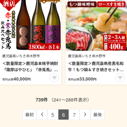
003-37】
店】【99-003-36】
鹿児島県いちき串木野市
鹿児島県いちき串木野市
＜数量限定＞鹿児島本格芋焼酎
＜数量限定＞鹿児島県産黒毛和
「薩摩はやひと」「赤兎馬」
牛！もつ鍋＆すき焼きセット
「紫の赤兎馬」(合計3本
(もつ鍋味噌味：2〜3人前 / ロ
40,000
33,000
円
円
寄附金額
寄附金額
×1800ml)飲み比べセット！国
ースすき焼き用：400g×1P) 黒
産 九州産 鹿児島 酒 焼酎 芋焼
毛和牛 小腸 ホルモン 牛肉 肉
酎 人気 セット 飲み比べセット
もつ 鍋 お鍋 モツ鍋 すきやき
739件
（241～288件表示）
飲み比べ 1.8L 一升瓶【吉村酒
ロース肉 リブロース 肩ロース
店】【99-003-35】
セット 冷凍【バクロ】【00-
030-14】
5
6
7
最初
最後