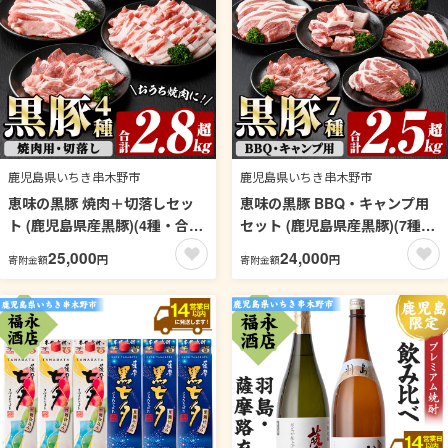
鹿児島県いちき串木野市
鹿児島県いちき串木野市
恵味の黒豚 焼肉＋切落しセッ
恵味の黒豚 BBQ・キャンプ用
ト (鹿児島県産黒豚)(4種・合計
セット (鹿児島県産黒豚)(7種・
2.8kg超) 豚 豚肉 肉 鹿児島 黒
合計2.5kg超) 豚 豚肉 肉 鹿児島
25,000
24,000
円
円
寄附金額
寄附金額
豚 肩ロース ロース ばら肉 切り
黒豚 肩ロース ロース ばら肉 バ
落とし 小間切れ バーベキュー
ラ肉 スペアリブ 切り落とし 小
焼肉 生姜焼き 詰合せ 詰め合わ
間切れ バーベキュー 焼肉 キャ
せ 小分け 冷凍【西日本ベスト
ンプ 詰合せ 詰め合わせ 小分け
パッカー】【00-110-05】
冷凍【西日本ベストパッカー】
【00-110-04】