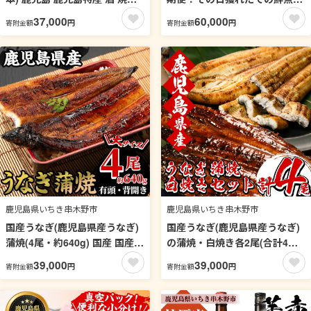
麦焼酎 貯蔵 白麹 麦 大麦 炭酸
活魚！漁協だからできる産地直
37,000
60,000
円
円
寄附金額
寄附金額
割り ハイボール 常温【夢酒
送の定期便【えびす市場】
店】【00-026-25】
【00-024-03-TK】
鹿児島県いちき串木野市
鹿児島県いちき串木野市
国産うなぎ(鹿児島県産うなぎ)
国産うなぎ(鹿児島県産うなぎ)
蒲焼(4尾・約640g) 国産 国産魚
の蒲焼・白焼き各2尾(合計4
九州産 鹿児島県産 魚 魚介 鰻
尾・計約620g、タレ付) 食べ比
39,000
39,000
円
円
寄附金額
寄附金額
うなぎ ウナギ 蒲焼 蒲焼き 惣菜
べ 堪能 セット 国産 国産魚 九
冷凍【南竹鰻加工】【00-025-
州産 鹿児島県産 魚 魚介 鰻 う
17】
なぎ ウナギ 蒲焼 蒲焼き 惣菜