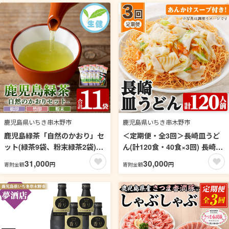
業協同組合】【00-058-05】
鹿児島県いちき串木野市
鹿児島県いちき串木野市
鹿児島緑茶「自然のかおり」セ
＜定期便・全3回＞長崎皿うど
ット(緑茶9袋、粉末緑茶2袋)30
ん(計120食・40食×3回) 長崎皿
年以上前から有機栽培に取り組
うどん 皿うどん かた焼きそば
31,000
30,000
円
円
寄附金額
寄附金額
んで育てた緑茶です！【米丸製
揚げ麺 麺 鹿児島 常温保存 めん
茶】【00-035-03】
簡単調理 手軽 常温【ヒガシマ
ル】【00-089-06-TK】