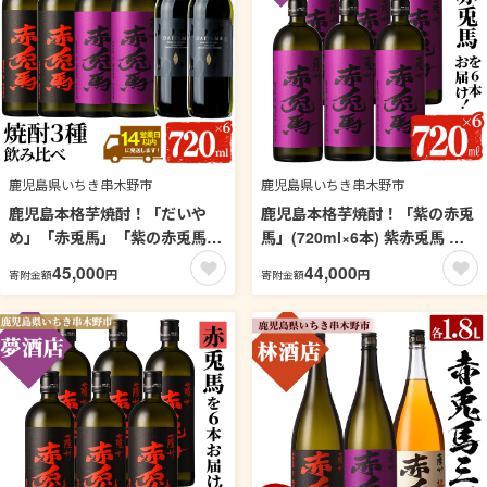
鹿児島県いちき串木野市
鹿児島県いちき串木野市
鹿児島本格芋焼酎！「だいや
鹿児島本格芋焼酎！「紫の赤兎
め」「赤兎馬」「紫の赤兎馬」
馬」(720ml×6本) 紫赤兎馬 せ
(720ml×各2本)セット
きとば 鹿児島 鹿児島特産 酒 お
45,000
44,000
円
円
寄附金額
寄附金額
DAIYAME せきとば 鹿児島 鹿
酒 アルコール 焼酎 お湯割り 水
児島特産 酒 お酒 アルコール 焼
割り 炭酸割り ロック 晩酌 常温
酎 お湯割り 水割り 炭酸割り ロ
【夢酒店】【99-026-12】
ック 晩酌 常温【夢酒店】【99-
026-13】