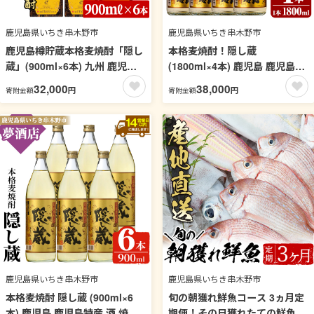
鹿児島県いちき串木野市
鹿児島県いちき串木野市
鹿児島樽貯蔵本格麦焼酎「隠し
本格麦焼酎！隠し蔵
蔵」(900ml×6本) 九州 鹿児島
(1800ml×4本) 鹿児島 鹿児島特
鹿児島特産 酒 焼酎 麦焼酎 家飲
産 酒 焼酎 麦焼酎 貯蔵 白麹 麦
32,000
38,000
円
円
寄附金額
寄附金額
み セット 900ml パック【吉村
大麦 飲み比べ 炭酸割り ハイボ
酒店】【99-003-63】
ール 常温【林酒店】【99-023-
81】
鹿児島県いちき串木野市
鹿児島県いちき串木野市
本格麦焼酎 隠し蔵 (900ml×6
旬の朝獲れ鮮魚コース 3ヵ月定
本) 鹿児島 鹿児島特産 酒 焼酎
期便！その日獲れたての鮮魚や