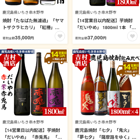
鹿児島県いちき串木野市
鹿児島県いちき串木野市
焼酎「たなばた無濾過」「ヤマ
【14営業日以内配送】芋焼酎
トザクラヒカリ」「紅椿」
「だいやめ」 1800ml 1本 「紫
(1800ml×各3本) 鹿児島 鹿児島
赤兎馬」 1800ml 2本 一升瓶 3
35,000
37,000
円
円
寄附金額
寄附金額
特産 酒 焼酎 芋焼酎 飲み比べ
本セット 鹿児島 本格芋焼酎 だ
セット 1.8L 一升瓶 【林酒店】
いやめハイボール 焼酎ハイボ
【99-023-37】
ール フルーティー ライチ ダイ
ヤメ DAIYAME 水割り ロック
紫の赤兎馬 赤兎馬紫 濵田酒造
【吉村酒店】【99-003-40】
鹿児島県いちき串木野市
鹿児島県いちき串木野市
【14営業日以内配送】芋焼酎
鹿児島焼酎「七夕」「鬼火」
「だいやめ」 「赤兎馬」 「紫
「夢七夕」「薩摩路をゆく」飲