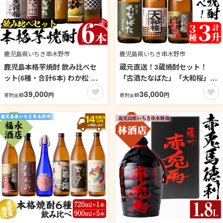
鹿児島県いちき串木野市
鹿児島県いちき串木野市
鹿児島本格芋焼酎 飲み比べセ
蔵元直送！3蔵焼酎セット！
ット(6種・合計6本) わか松 大
「古酒たなばた」「大和桜」
和桜 天狗櫻 大和桜紅芋 古酒た
「天狗櫻」(1800ml×各1本)豪
39,000
36,000
円
円
寄附金額
寄附金額
なばた たなばた無濾過 720ml
華3本飲み比べ！鹿児島 鹿児島
900ml 四合瓶 五合瓶 25度 鹿児
特産 酒 焼酎 芋焼酎 飲み比べ
島 鹿児島特産 酒 焼酎 芋焼酎
セット 1.8L 一升瓶【林酒店】
本格芋焼酎 セット 飲み比べ 晩
【00-023-28】
酌【林酒店】【99-023-38】