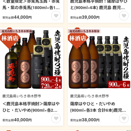
＜数量限定＞赤兎馬玉茜・赤兎
鹿児島本格芋焼酎！薩摩はやひ
馬・紫の赤兎馬(1800ml×各1本
と(900ml×6本) 鹿児島 鹿児島
合計3本)人気の鹿児島芋焼酎を
特産 酒 焼酎 芋焼酎 セット【林
44,000
39,000
円
円
寄附金額
寄附金額
飲み比べセット 鹿児島 鹿児島
酒店】【99-023-47】
特産 酒 焼酎 芋焼酎 飲み比べ
セット 1.8L 一升瓶【林酒店】
【99-023-48】
鹿児島県いちき串木野市
鹿児島県いちき串木野市
＜鹿児島本格芋焼酎＞薩摩はや
薩摩はやひと・だいやめ
ひと・だいやめ(900ml×各2本)
(900ml×各3本 合計6本)鹿児島
赤兎馬(720ml×2本)ご家庭で飲
本格芋焼酎をご家庭で飲み比べ
40,000
38,000
円
円
寄附金額
寄附金額
み比べセット 鹿児島 鹿児島特
セット 鹿児島 鹿児島特産 酒 焼
産 酒 焼酎 芋焼酎 飲み比べ セ
酎 芋焼酎 飲み比べ セット【林