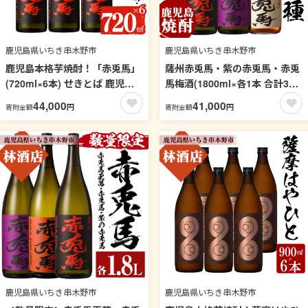
鹿児島県いちき串木野市
鹿児島県いちき串木野市
鹿児島本格芋焼酎！「赤兎馬」
薩州赤兎馬・紫の赤兎馬・赤兎
(720ml×6本) せきとば 鹿児島
馬梅酒(1800ml×各1本 合計3本
鹿児島特産 酒 お酒 アルコール
) 鹿児島 鹿児島特産 酒 焼酎 芋
44,000
41,000
円
円
寄附金額
寄附金額
焼酎 お湯割り 水割り 炭酸割り
焼酎 飲み比べ セット 1.8L 一升
ロック 晩酌 常温【夢酒店】
瓶 うめ酒【林酒店】【99-023-
【99-026-11】
49】
鹿児島県いちき串木野市
鹿児島県いちき串木野市