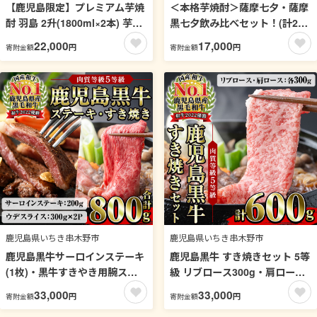
【鹿児島限定】プレミアム芋焼
＜本格芋焼酎＞薩摩七夕・薩摩
酎 羽島 2升(1800ml×2本) 芋焼
黒七夕飲み比べセット！(計2
酎 黒麹 無濾過 お湯割り 水割り
本・1800ml・紙パック) 鹿児島
22,000
17,000
円
円
寄附金額
寄附金額
ロック 常温 常温発送 一升瓶
鹿児島特産 酒 お酒 アルコール
1800ml 【福永酒店】【00-
焼酎 お湯割り 水割り 炭酸割り
043-05】
ロック 晩酌 常温 飲み比べ 【福
永酒店】【00-043-04】
鹿児島県いちき串木野市
鹿児島県いちき串木野市
鹿児島黒牛サーロインステーキ
鹿児島黒牛 すき焼きセット 5等
(1枚)・黒牛すきやき用腕スラ
級 リブロース300g・肩ロース
イス肉(5等級)詰め合わせセッ
300g 計600g【00-058-04】
33,000
33,000
円
円
寄附金額
寄附金額
ト 計約800g【JAさつま日置農