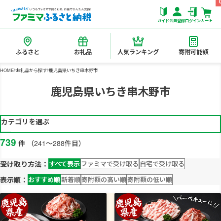
ガイド
会員登録
ログイン
カート
ふるさと
お礼品
人気ランキング
寄附可能額
HOME
お礼品から探す
鹿児島県いちき串木野市
鹿児島県いちき串木野市
カテゴリを選ぶ
739
件
（241～288件目）
受け取り方法：
すべて表示
ファミマで受け取る
自宅で受け取る
表示順：
おすすめ順
新着順
寄附額の高い順
寄附額の低い順