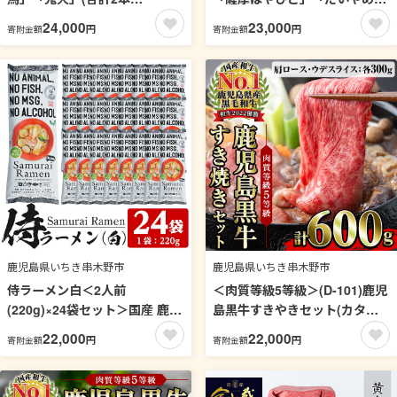
×1800ml)飲み比べセット！国
(DAIYAME)」(合計2本×1800ｍ
24,000
23,000
円
円
寄附金額
寄附金額
産 九州産 鹿児島 酒 焼酎 芋焼
l)飲み比べセット！国産 九州産
酎 人気 飲み比べ セット【吉村
鹿児島 酒 焼酎 芋焼酎 ライチ
酒店】【99-003-18】
お湯割り 人気 セット 飲み比べ
セット 飲み比べ 1.8L 一升瓶
【吉村酒店】【99-003-17】
鹿児島県いちき串木野市
鹿児島県いちき串木野市
侍ラーメン白＜2人前
＜肉質等級5等級＞(D-101)鹿児
(220g)×24袋セット＞国産 鹿児
島黒牛すきやきセット(カタロ
島 インスタント 常温保存 めん
ーススライス・ウデスライス各
22,000
22,000
円
円
寄附金額
寄附金額
拉麺 らーめん 中華 中華料理 中
300g・合計600g)日本一に輝い
華そば 健康 ヘルシー 低カロリ
た牛肉をご家庭で！【JAさつ
ー 【ヒガシマル】【00-089-
ま日置農業協同組合】【00-