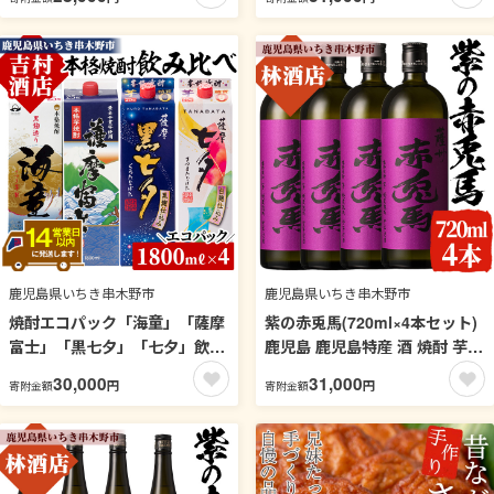
肉 肉 鹿児島 国産 黒豚 調理済
み セット【吉村酒店】【99-
レンジ 時短 調理 ステーキ ハン
003-15】
バーグ 惣菜 チーズ チーズイン
ハンバーグ【エーエフ企画】
【エーエフ企画】【00-057-
37】
鹿児島県いちき串木野市
鹿児島県いちき串木野市
焼酎エコパック「海童」「薩摩
紫の赤兎馬(720ml×4本セット)
富士」「黒七夕」「七夕」飲み
鹿児島 鹿児島特産 酒 焼酎 芋焼
比べセット(計4本)！国産 九州
酎 セット 人気【林酒店】【99-
30,000
31,000
円
円
寄附金額
寄附金額
産 鹿児島 酒 焼酎 芋焼酎 家飲
023-63】
み 飲み比べ セット【吉村酒
店】【00-003-14】