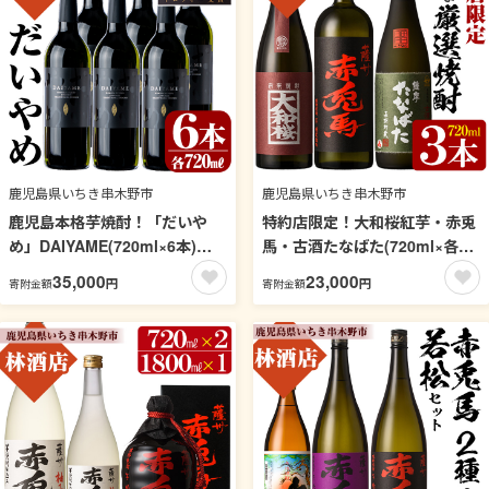
鹿児島県いちき串木野市
鹿児島県いちき串木野市
鹿児島本格芋焼酎！「だいや
特約店限定！大和桜紅芋・赤兎
め」DAIYAME(720ml×6本)！
馬・古酒たなばた(720ml×各1
鹿児島 鹿児島特産 酒 焼酎 芋焼
本・合計3本)飲み比べセット！
35,000
23,000
円
円
寄附金額
寄附金額
酎 ロック 炭酸割り【林酒店】
鹿児島 鹿児島特産 酒 焼酎 芋焼
【99-023-30】
酎 飲み比べ セット【林酒店】
【99-023-29】