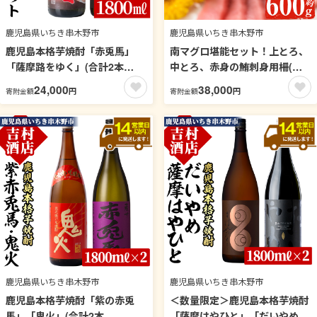
鹿児島県いちき串木野市
鹿児島県いちき串木野市
鹿児島本格芋焼酎「赤兎馬」
南マグロ堪能セット！上とろ、
「薩摩路をゆく」(合計2本
中とろ、赤身の鮪刺身用柵(計
×1800ml)飲み比べセット！国
約600g) まぐろ 鮪 南まぐろ 南
24,000
38,000
円
円
寄附金額
寄附金額
産 九州産 鹿児島 酒 焼酎 芋焼
マグロ 上とろ 中とろ 魚介 刺し
酎 人気 飲み比べ セット 1.8L
身 刺身 刺身用 さしみ サク 海
一升瓶【吉村酒店】【99-003-
鮮丼 小分け 便利 冷凍 希少 新
20】
鮮 食べ比べ【新洋水産】【00-
019-02】
鹿児島県いちき串木野市
鹿児島県いちき串木野市
鹿児島本格芋焼酎「紫の赤兎
＜数量限定＞鹿児島本格芋焼酎
馬」「鬼火」(合計2本
「薩摩はやひと」「だいやめ