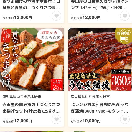
さつま揚げの本場串木野産！白
寺田屋の白身魚のさつま揚げシ
身魚と青魚の手づくりさつま揚
ンプルセット(上揚げ・計20枚
げセレクトセット(上揚げ・棒
と棒天300g)白身魚とお豆腐た
12,000
12,000
円
円
寄附金額
寄附金額
天から旬のお野菜天など21枚以
っぷり！地酒を加えてしっとり
上) さつまあげ さつま揚げ さつ
ふわっ！【寺田屋】【00-031-
ま揚 薩摩揚げ 詰め合わせ 鹿児
04】
島 串木野 つけあげ つけ揚げ 食
べ比べ 郷土料理 贈答 【寺田
屋】【00-031-05】
鹿児島県いちき串木野市
鹿児島県いちき串木野市
寺田屋の白身魚の手づくりさつ
《レンジ対応》鹿児島県産うな
ま揚げセット(計25枚)上揚げと
ぎ蒲焼(360g・90g×4/タレ・山
その時期の旬のお野菜を使った
椒付き) 国産 国産魚 九州産 鹿
12,000
19,000
円
円
寄附金額
寄附金額
季節の野菜天5種！地酒と豆腐
児島県産 魚 魚介 鰻 うなぎ ウ
たっぷりの薩摩揚げ【寺田屋】
ナギ unagi 蒲焼 蒲焼き たれ た