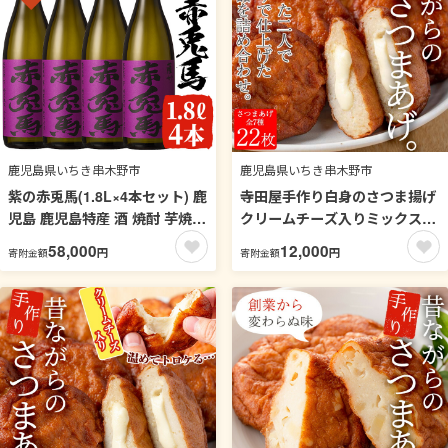
鹿児島県いちき串木野市
鹿児島県いちき串木野市
紫の赤兎馬(1.8L×4本セット) 鹿
寺田屋手作り白身のさつま揚げ
児島 鹿児島特産 酒 焼酎 芋焼酎
クリームチーズ入りミックスセ
セット 人気【林酒店】【99-
ット(計22枚)おかずに！おやつ
58,000
12,000
円
円
寄附金額
寄附金額
023-66】
やおつまみに！【寺田屋】
【00-031-09】