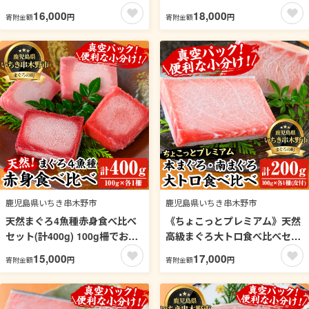
600g)！お刺身 海鮮丼 マグロ
国産 焼芋 焼き芋 干し芋 やきい
16,000
18,000
円
円
寄附金額
寄附金額
丼 海鮮 魚介 鮪 まぐろ 柵 中ト
も 干しいも さつまいも さつま
ロ 赤身 【海鮮まぐろ家】【00-
芋 サツマイモ 薩摩芋 紅はるか
041-02】
熟成 野菜 お菓子 スイーツ おか
し おやつ【おいもハウス】
【00-098-06-120】
鹿児島県いちき串木野市
鹿児島県いちき串木野市
天然まぐろ4魚種赤身食べ比べ
《ちょこっとプレミアム》天然
セット(計400g) 100g柵でお届
高級まぐろ大トロ食べ比べセッ
け！肉厚のお刺身や海鮮丼に！
ト(計200g) 100g柵でお届け！
15,000
17,000
円
円
寄附金額
寄附金額
まぐろ 鮪 魚介 刺し身 刺身 さ
肉厚のお刺身や海鮮丼に！まぐ
しみ 海鮮丼 本まぐろ 南まぐろ
ろ 鮪 魚介 刺し身 刺身 さしみ
メバチまぐろ キハダまぐろ 小
海鮮丼 本まぐろ 本マグロ 南ま