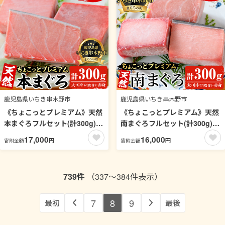
分け 便利 冷凍 新鮮【海鮮まぐ
ぐろ 南マグロ 小分け 便利 冷凍
ろ家】【00-041-12】
新鮮【海鮮まぐろ家】【00-
041-11】
鹿児島県いちき串木野市
鹿児島県いちき串木野市
《ちょこっとプレミアム》天然
《ちょこっとプレミアム》天然
本まぐろフルセット(計300g)
南まぐろフルセット(計300g)
100g柵でお届け！肉厚のお刺
100g柵でお届け！肉厚のお刺
17,000
16,000
円
円
寄附金額
寄附金額
身や海鮮丼に！まぐろ 鮪 魚介
身や海鮮丼に！まぐろ 鮪 魚介
刺し身 刺身 さしみ 海鮮丼 本マ
刺し身 刺身 さしみ 海鮮丼 南マ
グロ 小分け 便利 冷凍 新鮮【海
グロ 小分け 便利 冷凍 新鮮【海
739件
（337～384件表示）
鮮まぐろ家】【00-041-10】
鮮まぐろ家】【00-041-09】
7
8
9
最初
最後