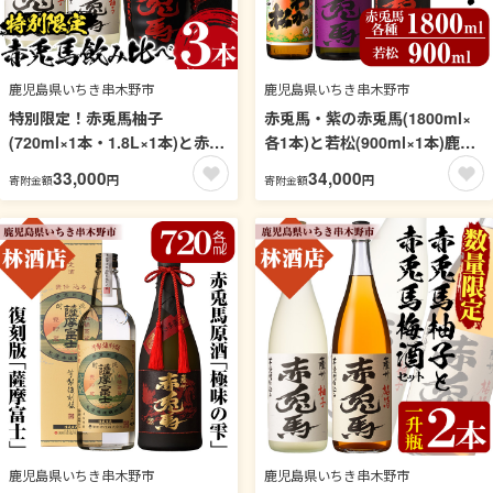
鹿児島県いちき串木野市
鹿児島県いちき串木野市
特別限定！赤兎馬柚子
赤兎馬・紫の赤兎馬(1800ml×
(720ml×1本・1.8L×1本)と赤兎
各1本)と若松(900ml×1本)鹿児
馬徳利(720ml×1本)の3本セッ
島芋焼酎飲み比べセット！鹿児
33,000
34,000
円
円
寄附金額
寄附金額
ト！鹿児島 鹿児島特産 酒 焼酎
島 鹿児島特産 酒 焼酎 芋焼酎
芋焼酎 飲み比べ セット 1800
人気 飲み比べ セット【林酒
一升瓶 柚子酒 ゆず リキュール
店】【99-023-26】
ソーダ割【林酒店】【99-023-
27】
鹿児島県いちき串木野市
鹿児島県いちき串木野市