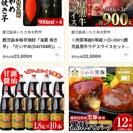
鹿児島県いちき串木野市
鹿児島県いちき串木野市
鹿児島本格芋焼酎「海童 焼き
＜肉質等級5等級＞(D-3501)鹿
芋」「だいやめ(DAIYAME)」
児島黒牛ウデスライスセット
(合計4本・900ml×各2本) 飲み
(300g×3P・計900g)日本一に輝
23,000
22,000
円
円
寄附金額
寄附金額
比べセット！国産 九州産 鹿児
いた牛肉をご家庭で！【JAさ
島 酒 焼酎 芋焼酎 ライチ お湯
つま日置農業協同組合】【00-
割り 人気 飲み比べ セット【吉
058-07】
村酒店】【99-003-16】