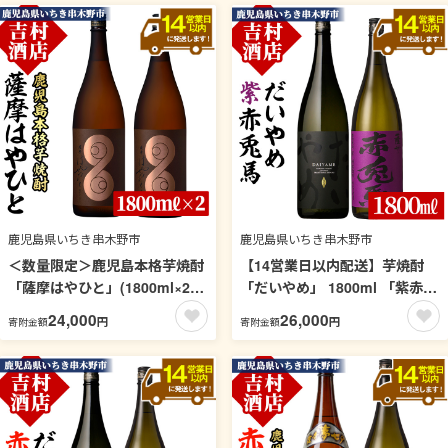
飲み比べ セット 1.8L 一升瓶
比べ セット 1.8L 一升瓶【吉村
【吉村酒店】【99-003-26】
酒店】【99-003-25】
鹿児島県いちき串木野市
鹿児島県いちき串木野市
＜数量限定＞鹿児島本格芋焼酎
【14営業日以内配送】芋焼酎
「薩摩はやひと」(1800ml×2
「だいやめ」 1800ml 「紫赤兎
本)！国産 九州産 鹿児島 酒 焼
馬」 1800ml 各1本 一升瓶 2本
24,000
26,000
円
円
寄附金額
寄附金額
酎 芋焼酎 人気 セット 1.8L 一
セット 鹿児島 本格芋焼酎 だい
升瓶【吉村酒店】【00-003-
やめハイボール 焼酎ハイボー
24】
ル フルーティー ライチ ダイヤ
メ DAIYAME 水割り ロック 紫
の赤兎馬 赤兎馬紫 濵田酒造
【吉村酒店】【99-003-23】