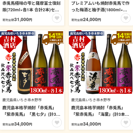
赤兎馬極味の雫と薩摩富士復刻
プレミアムいも焼酎赤兎馬で作
版(720ml×各1本 合計2本)セッ
った梅酒と柚子酒(1800ml×各1
ト！鹿児島 鹿児島特産 酒 焼酎
本 合計2本)セット！鹿児島 鹿
31,000
24,000
円
円
寄附金額
寄附金額
芋焼酎 飲み比べ セット【林酒
児島特産 酒 焼酎 芋焼酎 飲み比
店】【99-023-25】
べ セット 1.8L 一升瓶 リキュー
ル【林酒店】【99-023-24】
鹿児島県いちき串木野市
鹿児島県いちき串木野市
鹿児島本格芋焼酎「赤兎馬」
鹿児島本格芋焼酎「赤兎馬」
「紫赤兎馬」「黒七夕」(計3
「紫赤兎馬」「海童」(計3本・
本・1800ml×各1本)国産 九州
1800ml×各1本)国産 九州産 鹿
34,000
34,000
円
円
寄附金額
寄附金額
産 鹿児島 酒 焼酎 芋焼酎 人気
児島 酒 焼酎 芋焼酎 人気 飲み