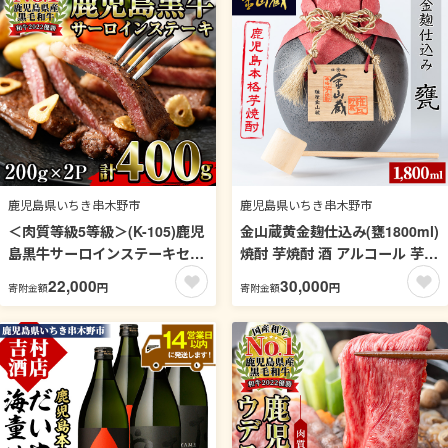
04】
058-02】
鹿児島県いちき串木野市
鹿児島県いちき串木野市
＜肉質等級5等級＞(K-105)鹿児
金山蔵黄金麹仕込み(甕1800ml)
島黒牛サーロインステーキセッ
焼酎 芋焼酎 酒 アルコール 芋
ト(200g×2P・計400g)日本一に
家飲み 宅飲み ロック 水割り お
22,000
30,000
円
円
寄附金額
寄附金額
輝いた牛肉をご家庭で！【JA
湯割り 常温 常温保存 贈り物 贈
さつま日置農業協同組合】
答用 ギフト プレゼント【薩摩
【00-058-01】
金山蔵】【00-027-05】