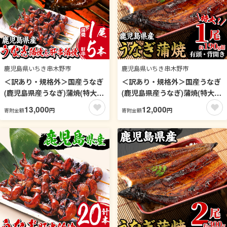
鹿児島県いちき串木野市
鹿児島県いちき串木野市
＜訳あり・規格外＞国産うなぎ
＜訳あり・規格外＞国産うなぎ
(鹿児島県産うなぎ)蒲焼(特大サ
(鹿児島県産うなぎ)蒲焼(特大サ
イズ1尾・約190g超)と肝串蒲
イズ1尾・約190g超) タレ付き
13,000
12,000
円
円
寄附金額
寄附金額
焼(5本×1P) タレ付き 国産 国産
国産 国産魚 九州産 鹿児島県産
魚 九州産 鹿児島県産 魚 魚介
魚 魚介 鰻 うなぎ ウナギ 蒲焼
鰻 うなぎ ウナギ 蒲焼 蒲焼き
蒲焼き 惣菜 冷凍 真空包装 簡易
惣菜 冷凍 串 肝 内臓 真空包装
包装 贈答品 ギフト【南竹鰻加
簡易包装 贈答品 ギフト【南竹
工】【00-025-19-90】
鰻加工】【00-025-20-90】