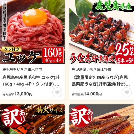
【00-031-03】
れ付 さんしょう 簡単調理【エ
ーエフ企画】【00-057-45】
鹿児島県いちき串木野市
鹿児島県いちき串木野市
鹿児島県産黒毛和牛 ユッケ(計
《数量限定》国産うなぎ(鹿児
160g・40g×4P・タレ付き) 牛
島県産うなぎ)肝串蒲焼(計25
肉 肉 黒毛和牛 国産 国産牛 九
本・5本×5P) タレ付き 国産 国
13,000
14,000
円
円
寄附金額
寄附金額
州 鹿児島 鹿児島県産 生食 ユッ
産魚 九州産 鹿児島県産 魚 魚介
ケ 冷凍 小分け こわけ タレ付き
鰻 うなぎ ウナギ 蒲焼 蒲焼き
便利 ギフト【バクロ】【00-
惣菜 冷凍 串 肝 内臓 贈答品 ギ
030-19】
フト【南竹鰻加工】【00-025-
04】