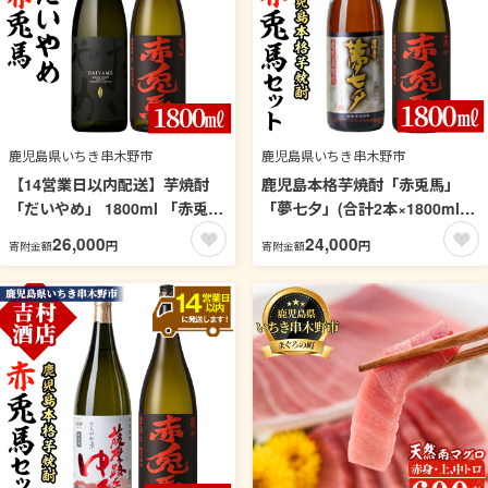
鹿児島県いちき串木野市
鹿児島県いちき串木野市
【14営業日以内配送】芋焼酎
鹿児島本格芋焼酎「赤兎馬」
「だいやめ」 1800ml 「赤兎
「夢七夕」(合計2本×1800ml)
馬」 1800ml 各1本 一升瓶 2本
飲み比べセット！国産 九州産
26,000
24,000
円
円
寄附金額
寄附金額
セット 鹿児島 本格芋焼酎 だい
鹿児島 酒 焼酎 芋焼酎 人気 飲
やめハイボール 焼酎ハイボー
み比べ セット 1.8L 一升瓶【吉
ル フルーティー ライチ ダイヤ
村酒店】【99-003-21】
メ DAIYAME 水割り ロック 薩
州 赤兎馬 濵田酒造 【吉村酒
店】【99-003-22】