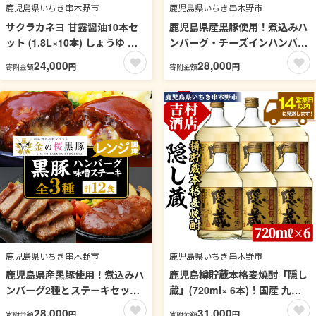
鹿児島県いちき串木野市
鹿児島県いちき串木野市
サクラカネヨ 甘露醤油10本セ
鹿児島県産黒豚使用！煮込みハ
ット (1.8L×10本) しょうゆ し
ンバーグ・チーズインハンバー
ょう油 鹿児島 こいくち 濃口 薩
グセット(合計12個・各180g×6
24,000
28,000
円
円
寄附金額
寄附金額
摩醤油 あまい 調味料 老舗 常温
個) 豚 豚肉 肉 鹿児島 国産 黒豚
保存 卵かけご飯 九州醤油【吉
調理済 レンジ 時短 調理 ハンバ
村醸造】【00-002-12】
ーグ 惣菜 チーズ チーズインハ
ンバーグ【エーエフ企画】
【00-057-38】
鹿児島県いちき串木野市
鹿児島県いちき串木野市
鹿児島県産黒豚使用！煮込みハ
鹿児島樽貯蔵本格麦焼酎「隠し
ンバーグ2種とステーキセット
蔵」(720ml× 6本)！国産 九州
(合計12個・全3種各4個) 豚 豚
産 鹿児島 酒 焼酎 麦焼酎 家飲
28,000
31,000
円
円
寄附金額
寄附金額