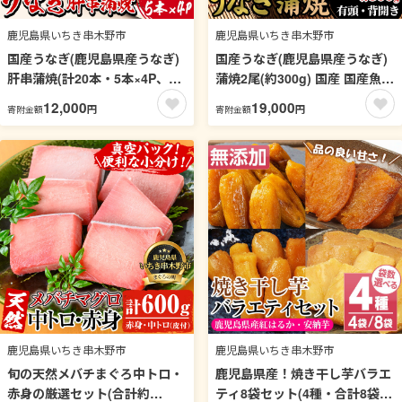
鹿児島県いちき串木野市
鹿児島県いちき串木野市
国産うなぎ(鹿児島県産うなぎ)
国産うなぎ(鹿児島県産うなぎ)
肝串蒲焼(計20本・5本×4P、タ
蒲焼2尾(約300g) 国産 国産魚
レ付き) 国産 国産魚 九州産 鹿
九州産 鹿児島県産 魚 魚介 鰻
12,000
19,000
円
円
寄附金額
寄附金額
児島県産 魚 魚介 鰻 うなぎ ウ
うなぎ ウナギ 蒲焼 蒲焼き 惣菜
ナギ 蒲焼 蒲焼き 惣菜 冷凍 串
冷凍 【南竹鰻加工】【00-025-
肝 内臓 贈答品 ギフト【南竹鰻
03】
加工】【00-025-02】
鹿児島県いちき串木野市
鹿児島県いちき串木野市
旬の天然メバチまぐろ中トロ・
鹿児島県産！焼き干し芋バラエ
赤身の厳選セット(合計約
ティ8袋セット(4種・合計8袋)