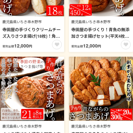
鹿児島県いちき串木野市
鹿児島県いちき串木野市
寺田屋の手づくりクリームチー
寺田屋の手づくり！青魚の無添
ズ入りさつま揚げ(18枚)！角切
加さつま揚げセット(平天4枚入
りのクリームチーズをさつまあ
×3袋・棒天150g×3袋)青魚、地
12,000
12,000
円
円
寄附金額
寄附金額
げの中に閉じ込めました！【寺
酒と豆腐たっぷりの本来の薩摩
田屋】【00-031-08】
揚げのお味【寺田屋】【00-
031-07】
鹿児島県いちき串木野市
鹿児島県いちき串木野市