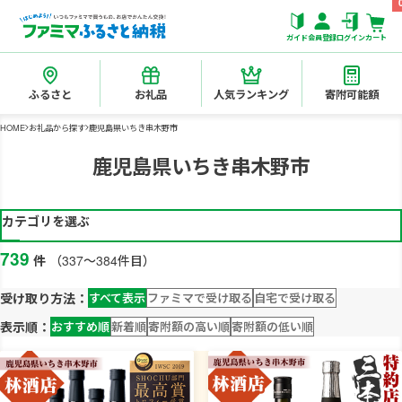
ガイド
会員登録
ログイン
カート
ふるさと
お礼品
人気ランキング
寄附可能額
HOME
お礼品から探す
鹿児島県いちき串木野市
鹿児島県いちき串木野市
カテゴリを選ぶ
739
件
（337～384件目）
受け取り方法：
すべて表示
ファミマで受け取る
自宅で受け取る
表示順：
おすすめ順
新着順
寄附額の高い順
寄附額の低い順