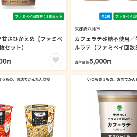
京都府八幡市
テ甘さひかえめ【ファミペ
カフェラテ砂糖不使用／
3枚セット】
ルラテ【ファミペイ回数
ト】
00
5,000
円
円
寄附金額