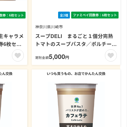
神奈川県川崎市
生キャラメ
スープDELI まるごと１個分完熟
券6枚セッ
トマトのスープパスタ／ポルチーニ
香るきのこのクリームスープパスタ
5,000
円
寄附金額
【ファミペイ回数券6枚セット】