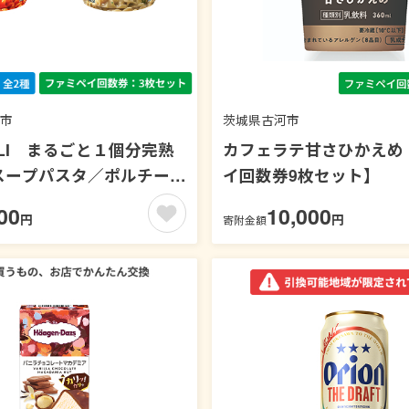
市
茨城県古河市
LI まるごと１個分完熟
カフェラテ甘さひかえめ
スープパスタ／ポルチーニ
イ回数券9枚セット】
このクリームスープパスタ
00
10,000
円
円
寄附金額
ペイ回数券3枚セット】