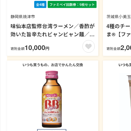
静岡県焼津市
茨城県小美玉
味仙本店監修台湾ラーメン／香酢が
4種のチ
効いた旨辛たれビャンビャン麺／麺
ま®【フ
屋こころ監修台湾まぜそば／もちっ
ト】
10,000
2,0
円
寄附金額
寄附金額
と麺と濃厚だれの汁なし担々麺【フ
ァミペイ回数券9枚セット】 冷凍
麺