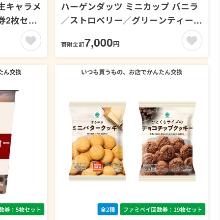
生キャラメ
ハーゲンダッツ ミニカップ バニラ
券2枚セッ
／ストロベリー／グリーンティー／
クッキー＆クリーム／マカデミアナ
7,000
円
寄附金額
ッツ【ファミペイ回数券4枚セッ
ト】