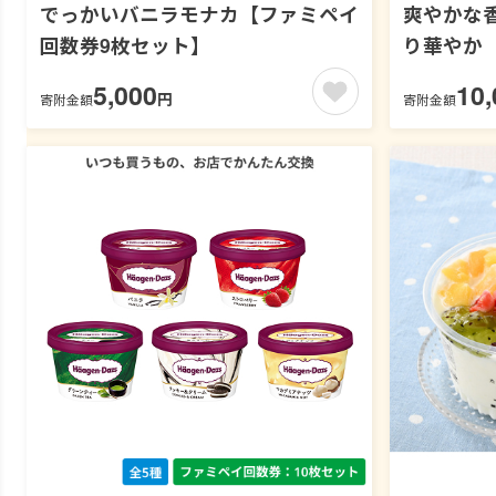
でっかいバニラモナカ【ファミペイ
爽やかな香
回数券9枚セット】
り華やか
1000m
5,000
10,
円
寄附金額
寄附金額
ット】 