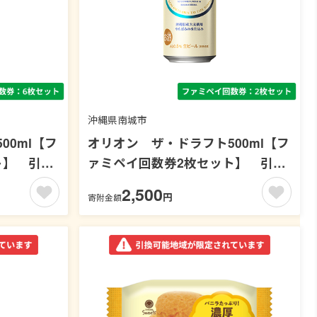
沖縄県南城市
00ml【フ
オリオン ザ・ドラフト500ml【フ
ト】 引換
ァミペイ回数券2枚セット】 引換
可能エリア：沖縄
2,500
円
寄附金額