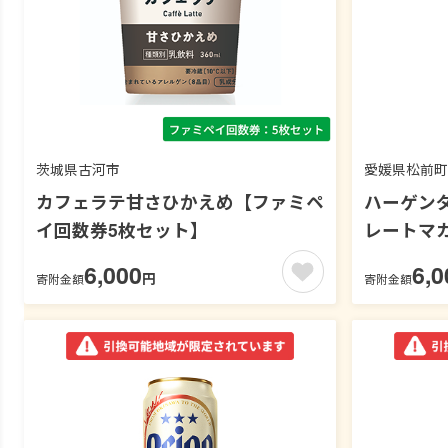
茨城県古河市
愛媛県松前町
カフェラテ甘さひかえめ【ファミペ
ハーゲンダ
イ回数券5枚セット】
レートマ
券4枚セッ
6,000
6,0
円
寄附金額
寄附金額