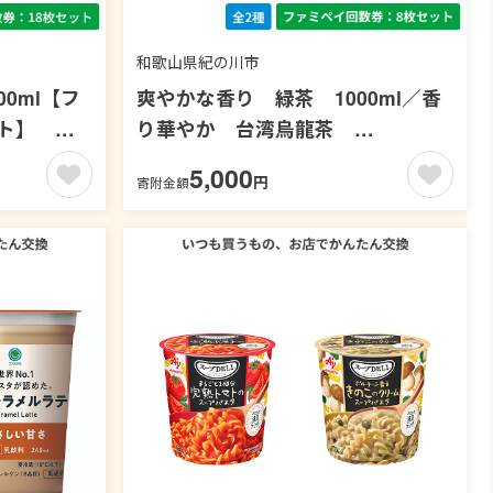
和歌山県紀の川市
0ml【フ
爽やかな香り 緑茶 1000ml／香
ト】 お
り華やか 台湾烏龍茶
1000ml【ファミペイ回数券8枚セッ
5,000
円
寄附金額
ト】 お茶