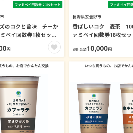
市
長野県安曇野市
ーズのコクと旨味 チーか
香ばしいコク 麦茶 100
ァミペイ回数券1枚セッ
ァミペイ回数券18枚セッ
茶
00
10,000
円
円
寄附金額