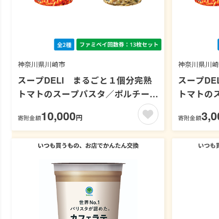
神奈川県川崎市
神奈川県川崎
スープDELI まるごと１個分完熟
スープDE
トマトのスープパスタ／ポルチーニ
トマトの
香るきのこのクリームスープパスタ
香るきの
10,000
3,0
円
寄附金額
寄附金額
【ファミペイ回数券13枚セット】
【ファミ