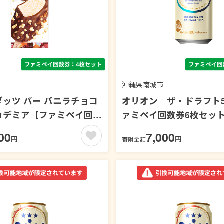
沖縄県南城市
ッツ バー バニラチョコ
オリオン ザ・ドラフト5
カデミア【ファミペイ回数
ァミペイ回数券6枚セッ
ト】
可能エリア：沖縄
00
7,000
円
円
寄附金額