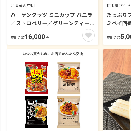
北海道浜中町
栃木県さくら
ハーゲンダッツ ミニカップ バニラ
たっぷり
／ストロベリー／グリーンティー／
ミペイ回
クッキー＆クリーム／マカデミアナ
16,000
5,0
円
寄附金額
寄附金額
ッツ【ファミペイ回数券10枚セッ
ト】