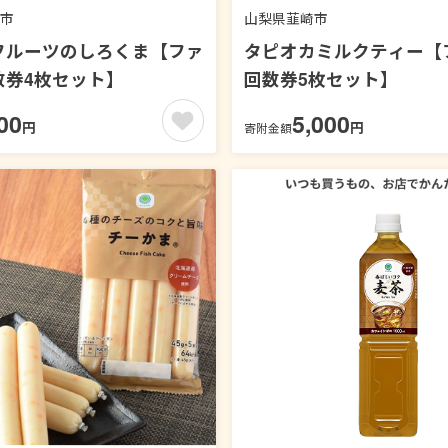
市
山梨県韮崎市
フルーツのしろくま【ファ
タピオカミルクティー【
数券4枚セット】
回数券5枚セット】
00
5,000
円
円
寄附金額