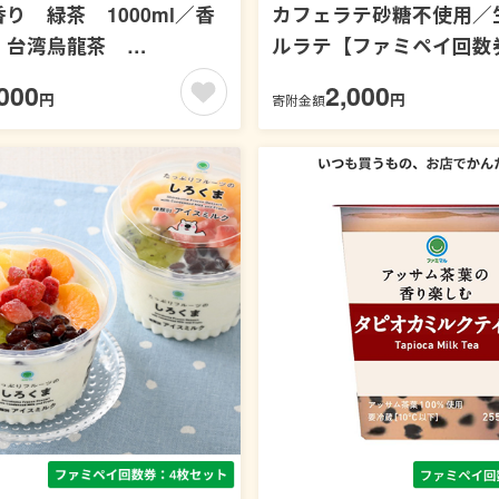
り 緑茶 1000ml／香
カフェラテ砂糖不使用／
 台湾烏龍茶
ルラテ【ファミペイ回数
l【ファミペイ回数券18枚セ
ト】
000
2,000
円
円
寄附金額
お茶