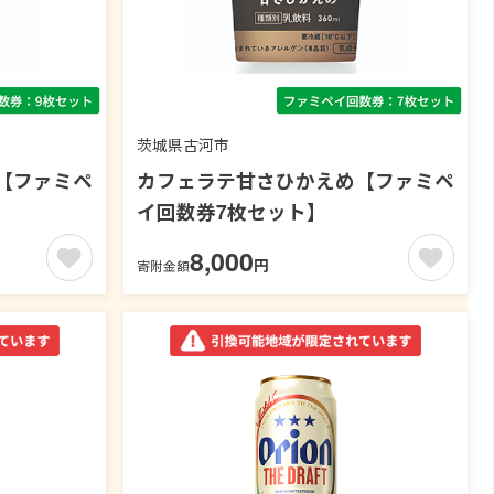
茨城県古河市
【ファミペ
カフェラテ甘さひかえめ【ファミペ
イ回数券7枚セット】
8,000
円
寄附金額