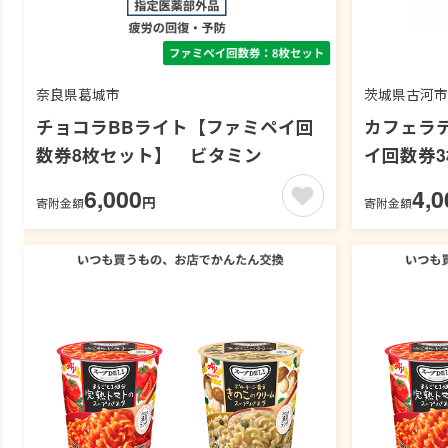
奈良県葛城市
茨城県古河市
チョコラBBライト【ファミペイ回
カフェラ
数券8枚セット】 ビタミン
イ回数券
6,000
4,0
円
寄附金額
寄附金額