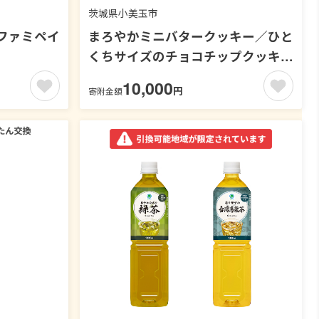
茨城県小美玉市
ファミペイ
まろやかミニバタークッキー／ひと
くちサイズのチョコチップクッキー
【ファミペイ回数券19枚セット】
10,000
円
寄附金額