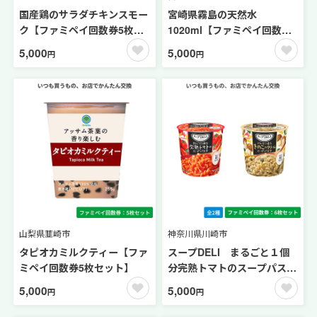
国産鶏のサラダチキンスモー
宮崎県霧島の天然水
ク【ファミペイ回数券5枚セ
1020ml【ファミペイ回数券
ット】
10枚セット】
5,000
5,000
円
円
山梨県韮崎市
神奈川県川崎市
タピオカミルクティー【ファ
スープDELI まるごと１個
ミペイ回数券5枚セット】
分完熟トマトのスープパスタ
／ポルチーニ香るきのこのク
5,000
5,000
円
円
リームスープパスタ【ファミ
ペイ回数券6枚セット】