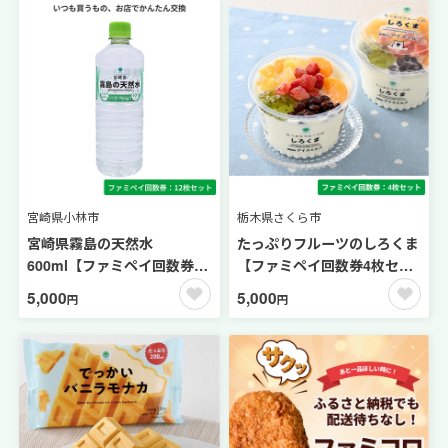
宮崎県小林市
栃木県さくら市
宮崎県霧島の天然水
たっぷりフルーツのしろくま
600ml【ファミペイ回数券12
【ファミペイ回数券4枚セッ
枚セット】
ト】
5,000
5,000
円
円