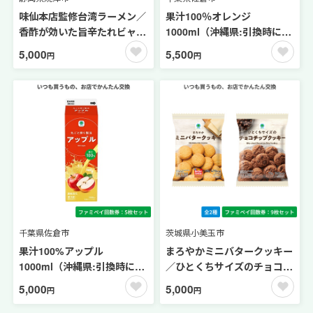
味仙本店監修台湾ラーメン／
果汁100％オレンジ
香酢が効いた旨辛たれビャン
1000ml（沖縄県:引換時に差
ビャン麺／麺屋こころ監修台
額あり※）【ファミペイ回数
5,000
5,500
円
円
湾まぜそば／もちっと麺と濃
券4枚セット】 水分補給
厚だれの汁なし担々麺【ファ
ミペイ回数券4枚セット】
冷凍麺
千葉県佐倉市
茨城県小美玉市
果汁100%アップル
まろやかミニバタークッキー
1000ml（沖縄県:引換時に差
／ひとくちサイズのチョコチ
額あり※）【ファミペイ回数
ップクッキー【ファミペイ回
5,000
5,000
円
円
券5枚セット】 水分補給
数券9枚セット】