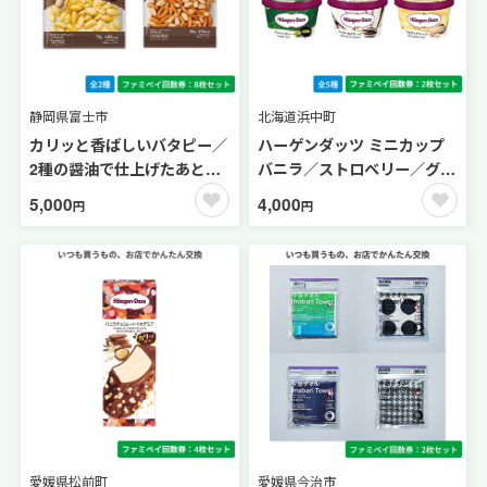
静岡県富士市
北海道浜中町
カリッと香ばしいバタピー／
ハーゲンダッツ ミニカップ
2種の醤油で仕上げたあとひ
バニラ／ストロベリー／グリ
き柿ピー 【ファミペイ回数
ーンティー／クッキー＆クリ
5,000
4,000
円
円
券8枚セット】
ーム／マカデミアナッツ【フ
ァミペイ回数券2枚セット】
愛媛県松前町
愛媛県今治市