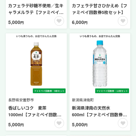
カフェラテ砂糖不使用／生キ
カフェラテ甘さひかえめ【フ
ャラメルラテ【ファミペイ回
ァミペイ回数券5枚セット】
数券6枚セット】
5,000
6,000
円
円
長野県安曇野市
新潟県津南町
香ばしいコク 麦茶
新潟県津南の天然水
1000ml【ファミペイ回数券9
600ml【ファミペイ回数券12
枚セット】 お茶
枚セット】
5,000
5,000
円
円