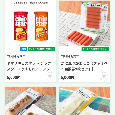
茨城県古河市
茨城県坂東市
ヤマザキビスケット チップ
かに風味かまぼこ【ファミペ
スターS うすしお／コンソメ
イ回数券9枚セット】
【ファミペイ回数券7枚セッ
5,000
5,000
円
円
ト】