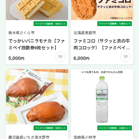
栃木県さくら市
北海道恵庭市
でっかいバニラモナカ【ファ
ファミコロ（サクッと衣の牛
ミペイ回数券9枚セット】
肉コロッケ）【ファミペイ回
数券13枚セット】
5,000
6,000
円
円
鹿児島県いちき串木野市
宮崎県小林市