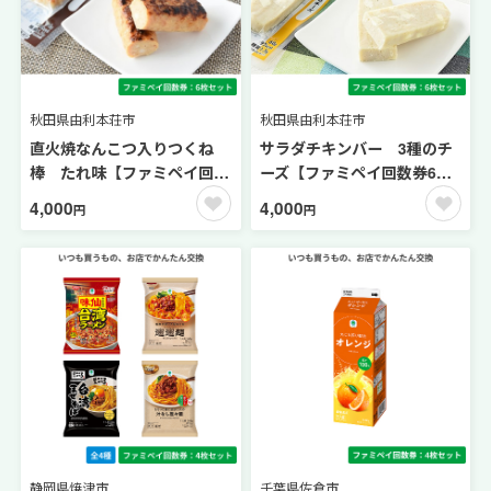
秋田県由利本荘市
秋田県由利本荘市
直火焼なんこつ入りつくね
サラダチキンバー 3種のチ
棒 たれ味【ファミペイ回数
ーズ【ファミペイ回数券6枚
券6枚セット】
セット】
4,000
4,000
円
円
静岡県焼津市
千葉県佐倉市