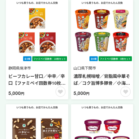
静岡県焼津市
山口県下関市
ビーフカレー甘口／中辛／辛
濃厚札幌味噌／背脂風中華そ
口【ファミペイ回数券10枚セ
ば／コク旨博多豚骨／小海老
ット】
天ぷらそば 東／関西風きつ
5,000
5,000
円
円
ねうどん／濃厚旨辛担々麺
【ファミペイ回数券8枚セッ
ト】